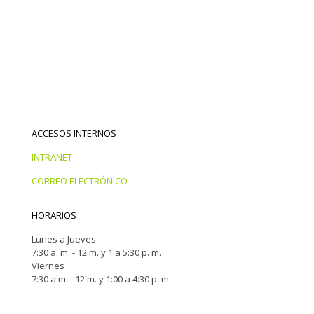
ACCESOS INTERNOS
INTRANET
CORREO ELECTRÓNICO
HORARIOS
Lunes a Jueves
7:30 a. m. - 12 m. y 1 a 5:30 p. m.
Viernes
7:30 a.m. - 12 m. y 1:00 a 4:30 p. m.