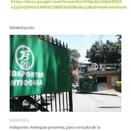
https://docs.google.com/forms/d/e/1FAIpQLSd6qGfKOX-
oZqLHQPHSOCM91k125BRFshd35kxNcp28uSYmvA/viewform
Related posts
03/08/2026
Indeportes Antioquia presenta, para consulta de la