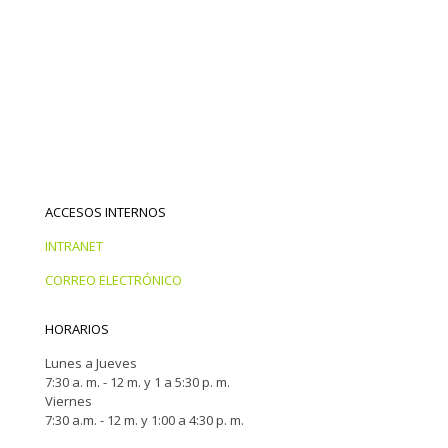
ACCESOS INTERNOS
INTRANET
CORREO ELECTRÓNICO
HORARIOS
Lunes a Jueves
7:30 a. m. - 12 m. y 1 a 5:30 p. m.
Viernes
7:30 a.m. - 12 m. y 1:00 a 4:30 p. m.