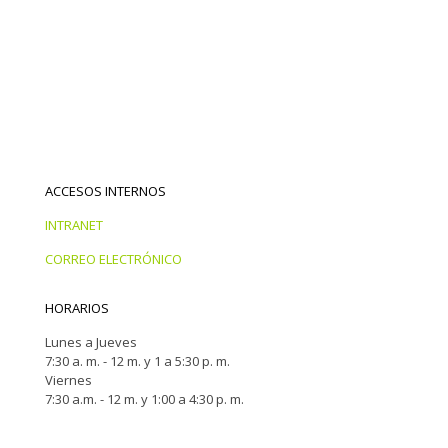
ACCESOS INTERNOS
INTRANET
CORREO ELECTRÓNICO
HORARIOS
Lunes a Jueves
7:30 a. m. - 12 m. y 1 a 5:30 p. m.
Viernes
7:30 a.m. - 12 m. y 1:00 a 4:30 p. m.