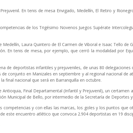
Prejuvenil. En tenis de mesa Envigado, Medellín, El Retiro y Rionegro
competencias de los Trigésimo Novenos Juegos Supérate Intercolegiad
 Medellín, Laura Quintero de El Carmen de Viboral e Isaac Tello de Gi
atlón. En tenis de mesa, por ejemplo, que cerró la modalidad por Equi
llena de deportistas infantiles y prejuveniles, de unas 80 delegacion
s de conjunto en Manizales en septiembre y al regional nacional de a
la final nacional que será en Barranquilla en octubre.
 Antioquia, Final Departamental (Infantil y Prejuvenil), un certamen a
ón Municipal de Bello, por intermedio de la Secretaría de Deportes y
as competencias y con ellas las marcas, los goles y los puntos que o
e este encuentro atlético que convoca 2.904 deportistas en 19 discipl
8