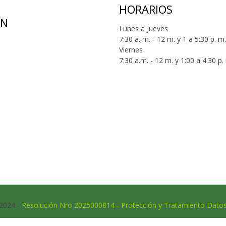
HORARIOS
ÓN
Lunes a Jueves
7:30 a. m. - 12 m. y 1 a 5:30 p. m.
Viernes
7:30 a.m. - 12 m. y 1:00 a 4:30 p.
 2024 -
Resolución Nro 2025000814 - Protección y Tratamiento Dato