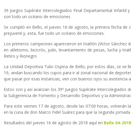
39 Juegos Supérate Intercolegiados Final Departamental Infantil y 
son todo un océano de emociones
Se cumplió en Bello, el jueves 16 de agosto, la primera fecha de 
prejuvenil y, esta, fue todo un océano de emociones.
Los primeros campeones aparecieron en triatlón (Víctor Sánchez de
en atletismo, bicicrós, judo, levantamiento de pesas, lucha y tri
Retiro y Rionegro
La Unidad Deportiva Tulio Ospina de Bello, por estos días, se ve 
19, andan buscando los cupos para ir al zonal nacional de deporte
que pasar por esas instancias, ven con buenos ojos su asistencia a 
Estos son y así avanzan los 39º Juegos Supérate Intercolegiados de
la Subgerencia de Fomento y Desarrollo Deportivo y la Administraci
Para este viernes 17 de agosto, desde las 07:00 horas, volverán l
en la cuna de don Marco Fidel Suárez para que la segunda jornada d
Resultados del jueves 16 de agosto de 2018 aquí en
Bello 04-201